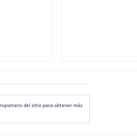
ropietario del sitio para obtener más
Interjesuítico deportivo
cortos 📽️ 9º EBI