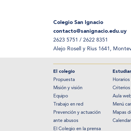
Colegio San Ignacio
contacto@sanignacio.edu.uy
2623 5751 / 2622 8351
​Alejo Rosell y Rius 1641, Mont
El colegio
Estudia
Propuesta
Horarios
Misión y visión
Criterios
Equipo
Aula we
Trabajo en red
Menú can
Prevención y actuación
Mapas de
ante abusos
Calenda
El Colegio en la prensa