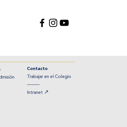
Contacto
s
Trabajar en el Colegio
dmisión
⸻
↗
Intranet