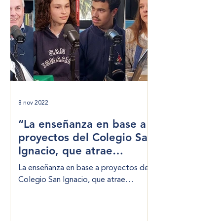
8 nov 2022
“La enseñanza en base a
proyectos del Colegio San
Ignacio, que atrae
estudiantes y ha mejorado
La enseñanza en base a proyectos del
los resultados académicos
Colegio San Ignacio, que atrae
y de comportamiento”
estudiantes y ha mejorado los
resultados académicos y de
comportamiento