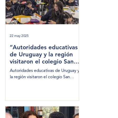
22 may 2025
“Autoridades educativas
de Uruguay y la región
visitaron el colegio San
Ignacio en el marco del
Autoridades educativas de Uruguay y
XVI Encuentro de
la región visitaron el colegio San
Directivos de Colegios
Ignacio en el marco del XVI Encuentro
Jesuitas”
de Colegios Jesuitas