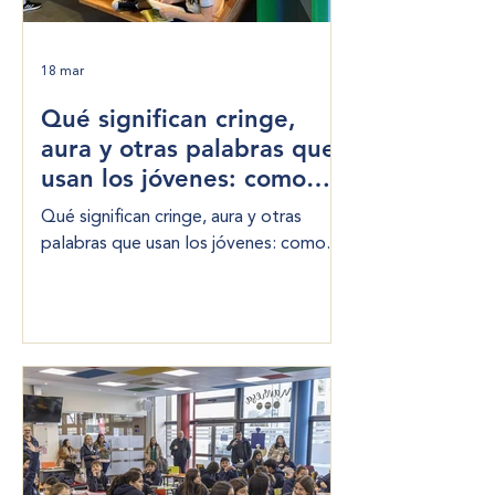
18 mar
Qué significan cringe,
aura y otras palabras que
usan los jóvenes: como
padres, ¿hay que
Qué significan cringe, aura y otras
preocuparse?
palabras que usan los jóvenes: como
padres, ¿hay que preocuparse?