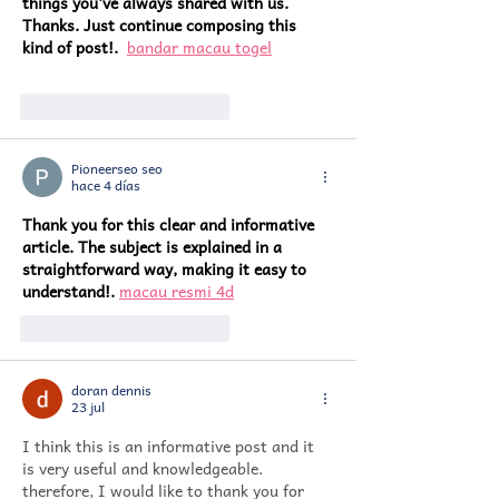
things you've always shared with us. 
Thanks. Just continue composing this 
kind of post!.
bandar macau togel
Me gusta
Reaccionar
Pioneerseo seo
hace 4 días
Thank you for this clear and informative 
article. The subject is explained in a 
straightforward way, making it easy to 
understand!.
macau resmi 4d
Me gusta
Reaccionar
doran dennis
23 jul
I think this is an informative post and it 
is very useful and knowledgeable. 
therefore, I would like to thank you for 