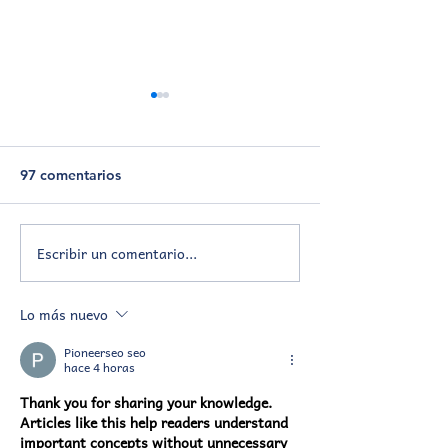
97 comentarios
Interjesuítico d
Escribir un comentario...
Festival de cortos 📽️ 9º
EBI
Lo más nuevo
Pioneerseo seo
hace 4 horas
Thank you for sharing your knowledge. 
Articles like this help readers understand 
important concepts without unnecessary 