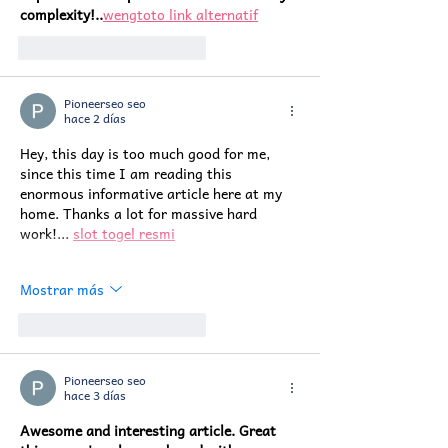
complexity!..
wengtoto link alternatif
Me gusta
Reaccionar
Pioneerseo seo
hace 2 días
Hey, this day is too much good for me, 
since this time I am reading this 
enormous informative article here at my 
home. Thanks a lot for massive hard 
work!... 
slot togel resmi
Mostrar más
Me gusta
Reaccionar
Pioneerseo seo
hace 3 días
Awesome and interesting article. Great 