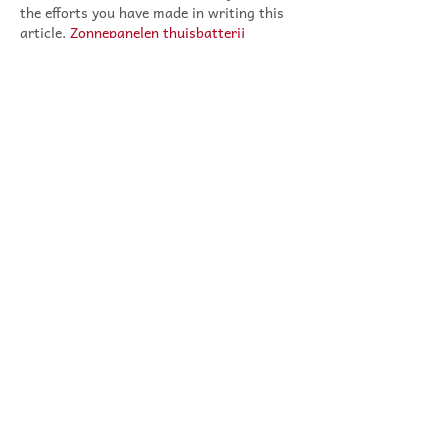
the efforts you have made in writing this 
article. 
Zonnepanelen thuisbatterij
Me gusta
Reaccionar
Ver más comentarios
Colegio San Ignacio
contacto@sanignacio.edu.uy
2623 5751
/
2622 8351
​Alejo Rosell y Rius 1641,
Montevideo, Uruguay