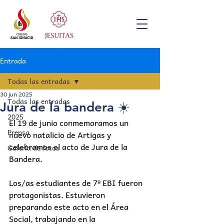
Entrada
Todas las entradas
30 jun 2025
Todas las entradas
Jura de la bandera ☀️
2025
El 19 de junio conmemoramos un 
Prensa
nuevo natalicio de Artigas y 
celebramos el acto de Jura de la 
Galería de fotos
Bandera.
Los/as estudiantes de 7º EBI fueron 
protagonistas. Estuvieron 
preparando este acto en el Área 
Social, trabajando en la 