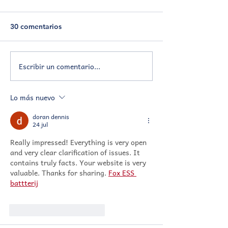
30 comentarios
Interjesuítico d
Escribir un comentario...
Festival de cortos 📽️ 9º
EBI
Lo más nuevo
doran dennis
24 jul
Really impressed! Everything is very open 
and very clear clarification of issues. It 
contains truly facts. Your website is very 
valuable. Thanks for sharing. 
Fox ESS 
battterij
Me gusta
Reaccionar