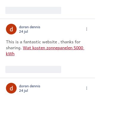
Me gusta
Reaccionar
doran dennis
24 jul
This is a fantastic website , thanks for 
sharing. 
Wat kosten zonnepanelen 5000 
kWh
Me gusta
Reaccionar
doran dennis
24 jul
Wonderful blog post. This is absolute 
magic from you! I have never seen a more 
wonderful post than this one. You've 
really made my day today with this. I 
hope you keep this up! 
Installateur 
zonnepanelen Alken