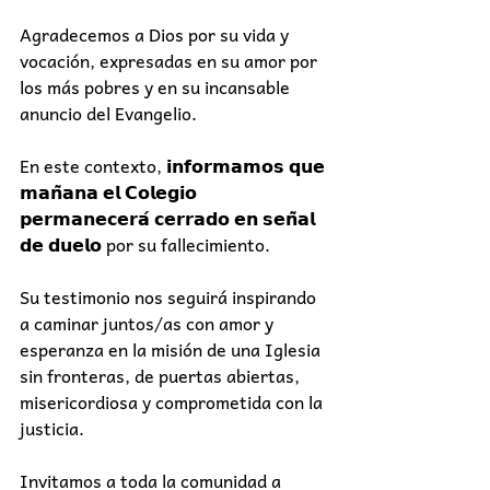
Agradecemos a Dios por su vida y 
vocación, expresadas en su amor por 
los más pobres y en su incansable 
anuncio del Evangelio.
En este contexto, 𝗶𝗻𝗳𝗼𝗿𝗺𝗮𝗺𝗼𝘀 𝗾𝘂𝗲 
𝗺𝗮𝗻̃𝗮𝗻𝗮 𝗲𝗹 𝗖𝗼𝗹𝗲𝗴𝗶𝗼 
𝗽𝗲𝗿𝗺𝗮𝗻𝗲𝗰𝗲𝗿𝗮́ 𝗰𝗲𝗿𝗿𝗮𝗱𝗼 𝗲𝗻 𝘀𝗲𝗻̃𝗮𝗹 
𝗱𝗲 𝗱𝘂𝗲𝗹𝗼 por su fallecimiento.
Su testimonio nos seguirá inspirando 
a caminar juntos/as con amor y 
esperanza en la misión de una Iglesia 
sin fronteras, de puertas abiertas, 
misericordiosa y comprometida con la 
justicia.
Invitamos a toda la comunidad a 