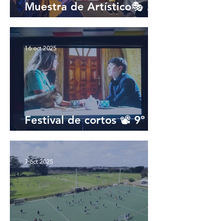
Muestra de Artístico🎭 2º
y 3º EMS
16 oct 2025
Festival de cortos 📽️ 9º
EBI
7 oct 2025